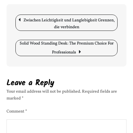
Me
als
ein
Post
Zwischen Leichtigkeit und Langlebigkeit Grenzen,
Bör
navigation
die verbinden
ein
Kat
für
Solid Wood Standing Desk: The Premium Choice For
Fin
Professionals
Leave a Reply
Your email address will not be published.
Required fields are
marked
*
Comment
*