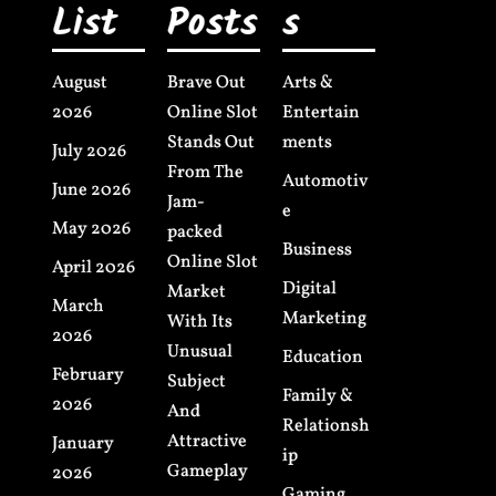
List
Posts
s
August
Brave Out
Arts &
2026
Online Slot
Entertain
Stands Out
ments
July 2026
From The
Automotiv
June 2026
Jam-
e
May 2026
packed
Business
Online Slot
April 2026
Digital
Market
March
Marketing
With Its
2026
Unusual
Education
February
Subject
Family &
2026
And
Relationsh
Attractive
January
ip
Gameplay
2026
Gaming