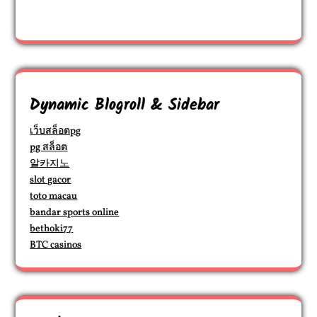
Dynamic Blogroll & Sidebar
เว็บสล็อตpg
pg สล็อต
알카지노
slot gacor
toto macau
bandar sports online
bethoki77
BTC casinos