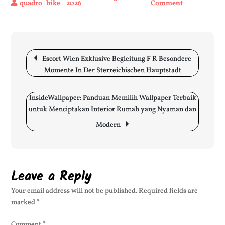
2026
Comment
on
Die
Unterschied
zwischen
Indica,
Post
Escort Wien Exklusive Begleitung F R Besondere
Sativa
navigation
Momente In Der Sterreichischen Hauptstadt
und
Hybriden
InsideWallpaper: Panduan Memilih Wallpaper Terbaik
untuk Menciptakan Interior Rumah yang Nyaman dan
Modern
Leave a Reply
Your email address will not be published.
Required fields are
marked
*
Comment
*