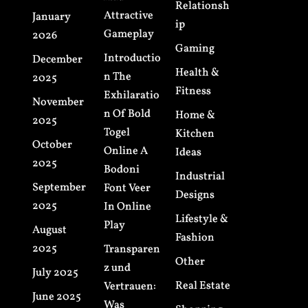
Relationsh
Attractive
January
ip
Gameplay
2026
Gaming
Introductio
December
Health &
n The
2025
Fitness
Exhilaratio
November
n Of Bold
Home &
2025
Togel
Kitchen
October
Online A
Ideas
2025
Bodoni
Industrial
September
Font Veer
Designs
2025
In Online
Lifestyle &
Play
August
Fashion
2025
Transparen
Other
z und
July 2025
Real Estate
Vertrauen:
June 2025
Was