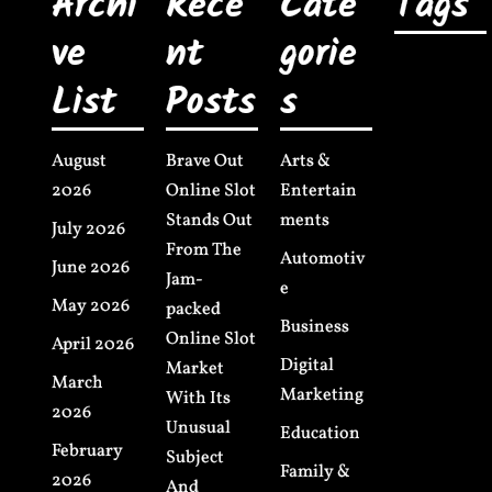
Archi
Rece
Cate
Tags
ve
nt
gorie
List
Posts
s
August
Brave Out
Arts &
2026
Online Slot
Entertain
Stands Out
ments
July 2026
From The
Automotiv
June 2026
Jam-
e
May 2026
packed
Business
Online Slot
April 2026
Digital
Market
March
Marketing
With Its
2026
Unusual
Education
February
Subject
Family &
2026
And