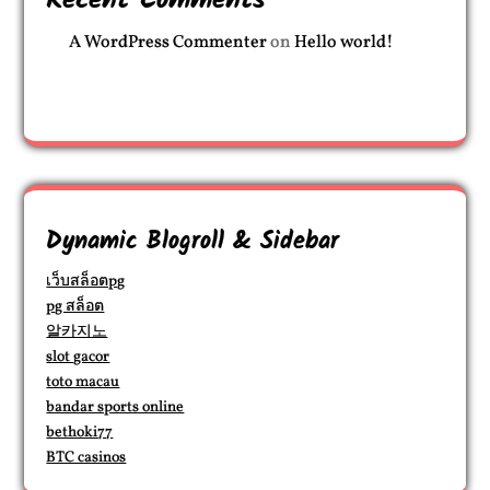
Recent Comments
A WordPress Commenter
on
Hello world!
Dynamic Blogroll & Sidebar
เว็บสล็อตpg
pg สล็อต
알카지노
slot gacor
toto macau
bandar sports online
bethoki77
BTC casinos